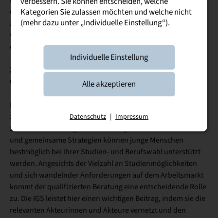
verbessern. Sie können entscheiden, welche
dem konkrete Maßnahmen und Kooperationsmöglichkeiten
Kategorien Sie zulassen möchten und welche nicht
(mehr dazu unter „Individuelle Einstellung“).
zwischen Hochschulen und Arbeitsagenturen diskutiert
wurden. Den Abschluss bildete optional eine Führung durch
die Labore am Campus Glauchau.
Individuelle Einstellung
Zusammenarbeit als Schlüssel für erfolgreiche
Orientierung
Alle akzeptieren
Die Frühjahrstagung machte deutlich: Der enge Austausch
zwischen Hochschulen und Arbeitsagenturen ist von
Datenschutz
|
Impressum
zentraler Bedeutung. Nur durch abgestimmte Informationen
und gemeinsame Strategien können junge Menschen
bestmöglich bei ihrer Studien- und Berufswahl unterstützt
werden. Angesichts der Vielzahl an Studienmöglichkeiten
und sich wandelnder Anforderungen auf dem Arbeitsmarkt
kommt der qualifizierten Beratung eine entscheidende Rolle
zu. Die IGS leistet hier einen wichtigen Beitrag, indem sie die
relevanten Akteurinnen und Akteure vernetzt und den