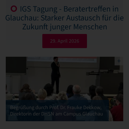
IGS Tagung - Beratertreffen in
Glauchau: Starker Austausch für die
Zukunft junger Menschen
29. April 2026
Durch
die
Veranstaltung
Begrüßung durch Prof. Dr. Frauke Deckow,
führt
Direktorin der DHSN am Campus Glauchau
Anja
Reichel,
Pressesprecherin