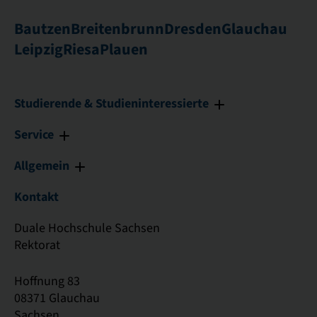
Bautzen
Breitenbrunn
Dresden
Glauchau
Leipzig
Riesa
Plauen
Studierende & Studieninteressierte
Service
Allgemein
Kontakt
Duale Hochschule Sachsen
Rektorat
Hoffnung 83
08371 Glauchau
Sachsen