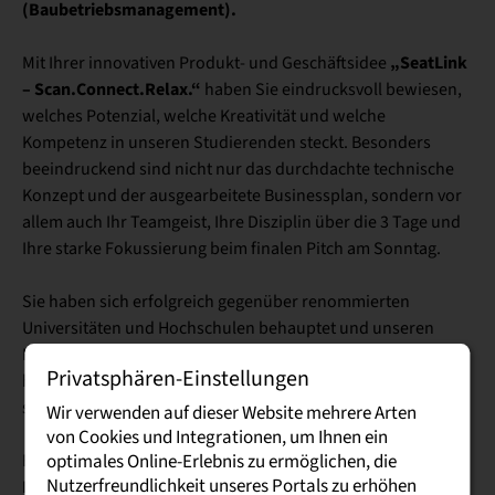
(Baubetriebsmanagement).
„SeatLink
Mit Ihrer innovativen Produkt- und Geschäftsidee
– Scan.Connect.Relax.“
haben Sie eindrucksvoll bewiesen,
welches Potenzial, welche Kreativität und welche
Kompetenz in unseren Studierenden steckt. Besonders
beeindruckend sind nicht nur das durchdachte technische
Konzept und der ausgearbeitete Businessplan, sondern vor
allem auch Ihr Teamgeist, Ihre Disziplin über die 3 Tage und
Ihre starke Fokussierung beim finalen Pitch am Sonntag.
Sie haben sich erfolgreich gegenüber renommierten
Universitäten und Hochschulen behauptet und unseren
Hochschulstandort Glauchau auf internationaler Bühne
Privatsphären-Einstellungen
hervorragend vertreten. Darauf können Sie mit Recht stolz
sein – und wir sind es ebenso!
Wir verwenden auf dieser Website mehrere Arten
von Cookies und Integrationen, um Ihnen ein
Kolleginnen Prof.
Ein besonderer Dank gilt zudem unseren
optimales Online-Erlebnis zu ermöglichen, die
Nutzerfreundlichkeit unseres Portals zu erhöhen
Dr.-Ing. habil. Daniela Nickel und Prof. Dr. rer. pol. Katja