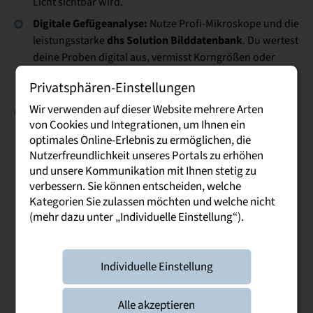
Licht sichtbar wird.
Digitale Gefügeanalyse:
Nutze Profi-Mikroskope und die
dhs Solution Bilddatenbank
leistungsstarke
. Du wertest
deine Proben digital aus, vermisst Korngrößen oder
Einschlüsse und beurteilst die Materialqualität wie ein
Privatsphären-Einstellungen
echter Gutachter.
Wir verwenden auf dieser Website mehrere Arten
Das Rasterelektronenmikroskop (REM):
Das ist dein
von Cookies und Integrationen, um Ihnen ein
Fenster in eine andere Welt. Wenn Lichtmikroskope an
optimales Online-Erlebnis zu ermöglichen, die
ihre Grenzen stoßen, zoomen wir mit dem REM so weit
Nutzerfreundlichkeit unseres Portals zu erhöhen
rein, dass du selbst kleinste Details der
und unsere Kommunikation mit Ihnen stetig zu
Materialoberfläche und chemische
verbessern. Sie können entscheiden, welche
Zusammensetzungen erkennen kannst.
Kategorien Sie zulassen möchten und welche nicht
(mehr dazu unter „Individuelle Einstellung“).
Dein Schliffbild-Projekt
Individuelle Einstellung
Alle akzeptieren