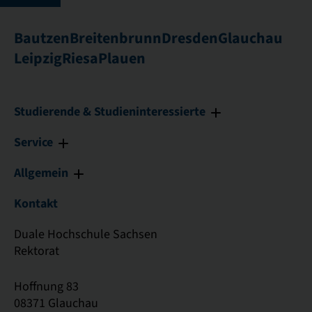
Bautzen
Breitenbrunn
Dresden
Glauchau
Leipzig
Riesa
Plauen
Studierende & Studieninteressierte
Service
Allgemein
Kontakt
Duale Hochschule Sachsen
Rektorat
Hoffnung 83
08371 Glauchau