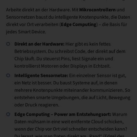
Mikrocontrollern
Arbeite direkt an der Hardware. Mit
und
Sensornetzen baust du intelligente Knotenpunkte, die Daten
Edge Computing
direkt vor Ort verarbeiten (
) – die Basis für
jedes Smart Device.
Direkt an der Hardware:
Hier gibt es kein fettes
Betriebssystem. Du schreibst Code, der direkt auf dem
Chip läuft. Du steuerst Pins, liest Signale ein und
kontrollierst Motoren oder Displays in Echtzeit.
Intelligente Sensornetze:
Ein einzelner Sensor ist gut,
ein Netz ist besser. Du baust Systeme auf, in denen
mehrere Knotenpunkte miteinander kommunizieren. So
entstehen smarte Umgebungen, die auf Licht, Bewegung
oder Druck reagieren.
Edge Computing – Power am Entstehungsort:
Warum
Daten mühsam in eine weit entfernte Cloud schicken,
wenn der Chip vor Ort viel schneller entscheiden kann?
Du lernst, wie man Daten direkt am „Rand“ (Edge) des