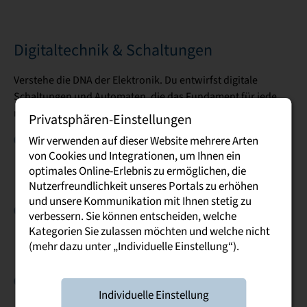
Digitaltechnik & Schaltungen
Verstehe die DNA der Elektronik. Du entwirfst digitale
Schaltungen und Automaten, die das Fundament für jede
moderne Recheneinheit bilden.
Privatsphären-Einstellungen
Logik als Baustein:
UND,
Du arbeitest mit Gattern wie
Wir verwenden auf dieser Website mehrere Arten
von Cookies und Integrationen, um Ihnen ein
ODER und NICHT
. Klingt simpel? Kombiniere sie richtig,
optimales Online-Erlebnis zu ermöglichen, die
und du erschaffst Schaltungen, die rechnen, vergleichen
Nutzerfreundlichkeit unseres Portals zu erhöhen
und speichern können.
und unsere Kommunikation mit Ihnen stetig zu
Digitale Automaten:
Entwirf Systeme, die feste Abläufe
verbessern. Sie können entscheiden, welche
steuern – wie eine Ampelkreuzung oder ein
Kategorien Sie zulassen möchten und welche nicht
Zahlenschloss. Du entwickelst die Logik, die festlegt,
(mehr dazu unter „Individuelle Einstellung“).
welcher Zustand als Nächstes folgt.
Schaltungsdesign:
Von der Idee zum Schaltplan. Du
Individuelle Einstellung
entwirfst digitale Netze und verstehst, wie Flip-Flops