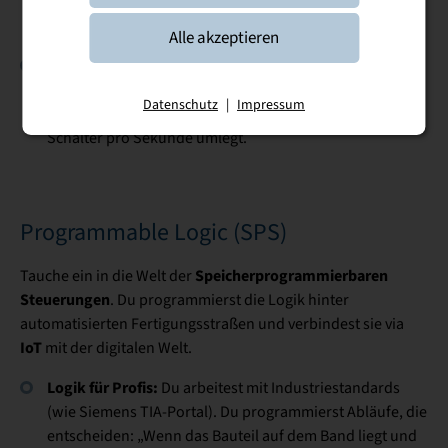
(Speicherelemente) und Zähler im Inneren eines
Prozessors wirklich funktionieren.
Alle akzeptieren
Binäre Magie:
Lerne, wie Zahlen, Buchstaben und
Befehle in Bit-Muster übersetzt werden. Du begreifst,
Datenschutz
|
Impressum
wie Hardware „denkt“, indem sie Millionen kleiner
Schalter pro Sekunde umlegt.
Programmable Logic (SPS)
Speicherprogrammierbaren
Tauche ein in die Welt der
Steuerungen
. Du programmierst die Logik hinter
automatisierten Fertigungsstraßen und verbindest sie via
IoT
mit der digitalen Welt.
Logik für Profis:
Du arbeitest mit Industriestandards
(wie Siemens TIA-Portal). Du programmierst Abläufe, die
entscheiden: „Wenn das Bauteil auf dem Band liegt und