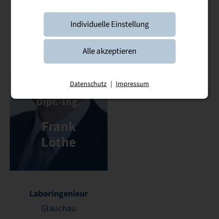
Individuelle Einstellung
Alle akzeptieren
Datenschutz
|
Impressum
Dipl.-Ing.
Frank
Löthe
Laboringenieur
Glauchau