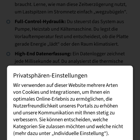
braucht. Lerne, wie man diese Zeitverzögerung nutzt,
um Lastspitzen im Stromnetz einfach „wegzubügeln“.
Full-Control-Hydraulik:
Du steuerst das System aus
Pumpe, Heizstab und Kältemaschine. Du legst die
Vorlauftemperatur fest und entscheidest, ob die Platte
gerade Energie „lädt“ oder den Raum klimatisiert.
High-End Datenerfassung:
Ein Datenlogger zeichnet
jede Millisekunde auf. Du analysierst die thermische
spezifische
Energieübertragung und berechnest die
Privatsphären-Einstellungen
Leistung (W/m²)
des Bauteils.
Wir verwenden auf dieser Website mehrere Arten
von Cookies und Integrationen, um Ihnen ein
optimales Online-Erlebnis zu ermöglichen, die
Ihr Ansprechpartner
Nutzerfreundlichkeit unseres Portals zu erhöhen
und unsere Kommunikation mit Ihnen stetig zu
verbessern. Sie können entscheiden, welche
Kategorien Sie zulassen möchten und welche nicht
(mehr dazu unter „Individuelle Einstellung“).