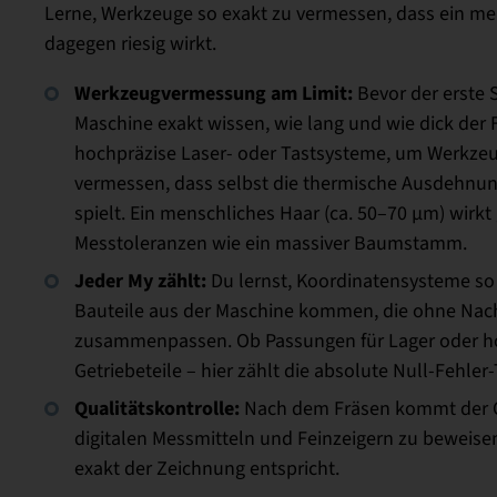
Lerne, Werkzeuge so exakt zu vermessen, dass ein me
dagegen riesig wirkt.
Werkzeugvermessung am Limit:
Bevor der erste S
Maschine exakt wissen, wie lang und wie dick der F
hochpräzise Laser- oder Tastsysteme, um Werkze
vermessen, dass selbst die thermische Ausdehnung
spielt. Ein menschliches Haar (ca. 50–70 µm) wirk
Messtoleranzen wie ein massiver Baumstamm.
Jeder My zählt:
Du lernst, Koordinatensysteme so 
Bauteile aus der Maschine kommen, die ohne Nach
zusammenpassen. Ob Passungen für Lager oder 
Getriebeteile – hier zählt die absolute Null-Fehler
Qualitätskontrolle:
Nach dem Fräsen kommt der Ch
digitalen Messmitteln und Feinzeigern zu beweise
exakt der Zeichnung entspricht.