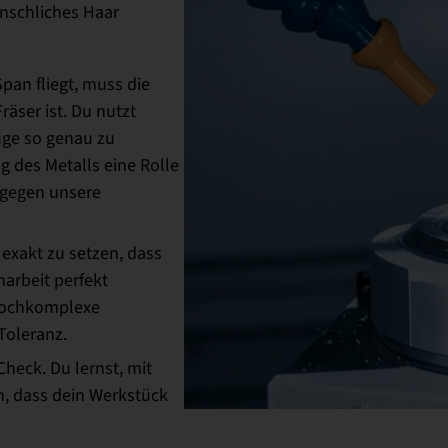
nschliches Haar
pan fliegt, muss die
räser ist. Du nutzt
uge so genau zu
 des Metalls eine Rolle
t gegen unsere
exakt zu setzen, dass
arbeit perfekt
hochkomplexe
-Toleranz.
eck. Du lernst, mit
n, dass dein Werkstück