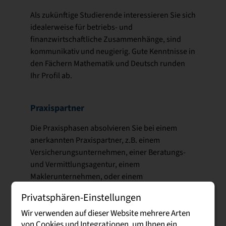
Als zukünftige Studierende interessieren Sie sich
idealerweise für betriebs- und
finanzwirtschaftliche Zusammenhänge, sind
kommunikativ und neugierig. Gute Kenntnisse in
den Fächern Mathematik und Deutsch runden
Ihr Profil ab.
Praxispartner
Die Praxisphasen absolvieren Sie bei einem
anerkannten Praxispartner, z.B. einem
Versicherungsunternehmen, einer Beratungs-
und Vermittlungsagentur, einem
Maklerunternehmen, oder einem
Finanzdienstleister.
Privatsphären-Einstellungen
Wir verwenden auf dieser Website mehrere Arten
von Cookies und Integrationen, um Ihnen ein