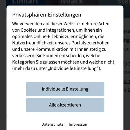
Linhart
Noack
Ste
Privatsphären-Einstellungen
Wir verwenden auf dieser Website mehrere Arten
von Cookies und Integrationen, um Ihnen ein
Sachbearbeiterin
Verwaltungsangestellte
Verwaltungsa
optimales Online-Erlebnis zu ermöglichen, die
Prüfungsamt
Prüfungsamt
Prüfun
Nutzerfreundlichkeit unseres Portals zu erhöhen
Dresden
Dresden
Dresd
und unsere Kommunikation mit Ihnen stetig zu
verbessern. Sie können entscheiden, welche
Kategorien Sie zulassen möchten und welche nicht
Telefon: +49 351
Telefon: +49 351 44722-
Telefon: +49 
(mehr dazu unter „Individuelle Einstellung“).
44722-421
422
423
E-Mail schreiben
E-Mail schreiben
E-Mail sc
Individuelle Einstellung
Raum 2.227
Raum 2.226
Raum 2
Alle akzeptieren
Vorsitzender Prüfungsausschuss
Datenschutz
|
Impressum