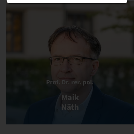
Prof. Dr. rer. pol.
Maik
Näth