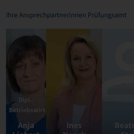
Ihre Ansprechpartnerinnen Prüfungsamt
Dipl.-
Betriebswirt
Anja
Ines
Beatr