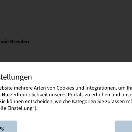
emie Dresden
y
stellungen
l
ebsite mehrere Arten von Cookies und Integrationen, um Ih
ie Nutzerfreundlichkeit unseres Portals zu erhöhen und un
. Sie können entscheiden, welche Kategorien Sie zulassen 
le Einstellung“).
erin
tsarbeit
ng