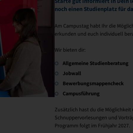
Starte gut informiert in Dein l
noch einen Studienplatz für 
Am Campustag habt Ihr die Möglich
erkunden und euch individuell ber
Wir bieten dir:
Allgemeine Studienberatung
Jobwall
Bewerbungsmappencheck
Campusführung
Zusätzlich hast du die Möglichke
Schnuppervorlesungen und Vorträg
Programm folgt im Frühjahr 2027.