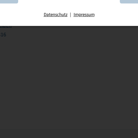
n
Datenschutz
|
Impressum
 44722-204
eiben
316