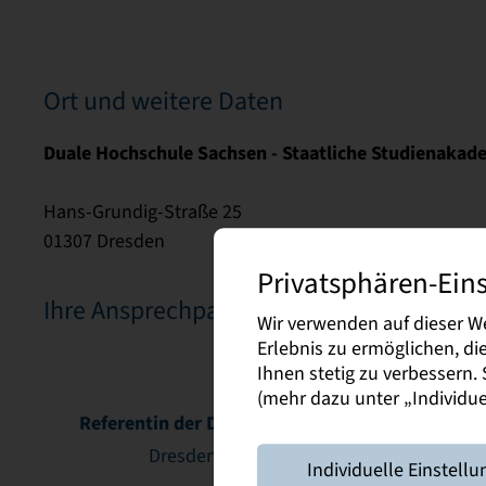
Ort und weitere Daten
Duale Hochschule Sachsen - Staatliche Studienakad
Hans-Grundig-Straße 25
01307 Dresden
Victoria
Fann
Privatsphären-Ein
Glaubitz
Metá
Ihre Ansprechpartnerin
Wir verwenden auf dieser W
Erlebnis zu ermöglichen, d
Ihnen stetig zu verbessern
(mehr dazu unter „Individuel
Referentin der Direktion
Mitarbeit
Öffentlichkei
Dresden
Individuelle Einstellu