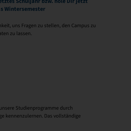
etztes Schuljahr bzw. hole Dir jetzt
das Wintersemester
keit, uns Fragen zu stellen, den Campus zu
aten zu lassen.
it unsere Studienprogramme durch
e kennenzulernen. Das vollständige