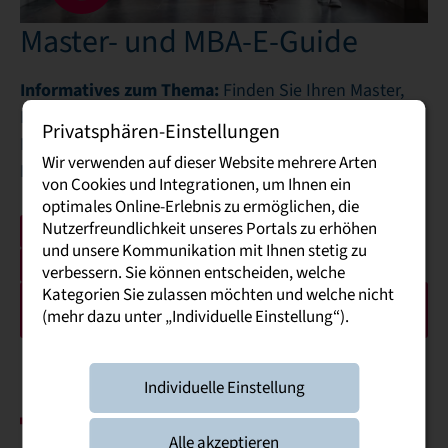
Master- und MBA-E-Guide
Informatives zum Thema:
Finden Sie Ihren Master,
MBA und weitere Weiterbildungsmöglichkeiten als
Privatsphären-Einstellungen
DHSN-Absolvent:in gemeinsam mit Ihrem
Wir verwenden auf dieser Website mehrere Arten
Praxispartner
von Cookies und Integrationen, um Ihnen ein
optimales Online-Erlebnis zu ermöglichen, die
Nutzerfreundlichkeit unseres Portals zu erhöhen
Download des Master-E-Guides Wirtschaft
und unsere Kommunikation mit Ihnen stetig zu
Download des Master-E-Guides Technik
verbessern. Sie können entscheiden, welche
Kategorien Sie zulassen möchten und welche nicht
Informationen zu den Master-Angeboten an der
(mehr dazu unter „Individuelle Einstellung“).
TUCed in Chemnitz
Individuelle Einstellung
Alle akzeptieren