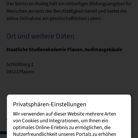
Das Senioren-Kolleg hält ein vielseitiges Bildungsangebot für
Menschen jenseits der Berufstätigkeit bereit und bietet die
aktive Teilnahme am gesellschaftlichen Leben.
Ort und weitere Daten
Staatliche Studienakademie Plauen, Audimaxgebäude
Schloßberg 1
08523 Plauen
Privatsphären-Einstellungen
Wir verwenden auf dieser Website mehrere Arten
von Cookies und Integrationen, um Ihnen ein
optimales Online-Erlebnis zu ermöglichen, die
Nutzerfreundlichkeit unseres Portals zu erhöhen