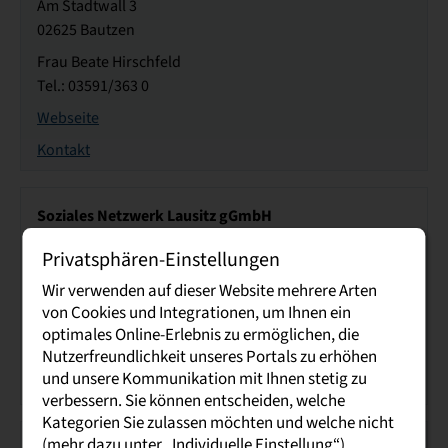
Am Stadtwall 3
02625 Bautzen
Frau Beate Hirschfeld
Tel.: 03591/363 0
Webseite
Kontakt
Soziales Netzwerk Lausitz gGmbH
Albert-Schweitzer-Ring 32
Privatsphären-Einstellungen
02943 Weißwasser
Wir verwenden auf dieser Website mehrere Arten
Frau Manuela Thomas
von Cookies und Integrationen, um Ihnen ein
Tel.: 03576 218270
optimales Online-Erlebnis zu ermöglichen, die
Webseite
Nutzerfreundlichkeit unseres Portals zu erhöhen
und unsere Kommunikation mit Ihnen stetig zu
Kontakt
verbessern. Sie können entscheiden, welche
Kategorien Sie zulassen möchten und welche nicht
(mehr dazu unter „Individuelle Einstellung“).