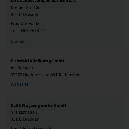
DRK Landesverband Sachsen e.V.
Bremer Str. 10d
01067 Dresden
Frau Grit Eulitz
Tel.: 0351 4678 172
Kontakt
Eichsfeld Klinikum gGmbH
Im Kloster 7
37355 Niederorschel/OT Reifenstein
Webseite
ELBE Flugzeugwerke GmbH
Grenzstraße 1
01109 Dresden
Herr Stefan Friedrich