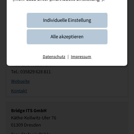
Tel.: 03591 6715 54
Webseite
Individuelle Einstellung
Kontakt
Alle akzeptieren
Brewes GmbH
Lindenallee 1 - 2
02829 Markersdorf
Datenschutz
|
Impressum
Frau Elke Trautmann
Tel.: 035829 628 811
Webseite
Kontakt
Bridge ITS GmbH
Käthe-Kollwitz-Ufer 76
01309 Dresden