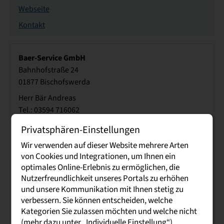
Webseite
Kontakt
Baer-Service GmbH
Bahnhofstraße 24
01877 Bischofswerda
Herr Bär Andreas
Tel.: 03594 716062
Webseite
Privatsphären-Einstellungen
Kontakt
Wir verwenden auf dieser Website mehrere Arten
von Cookies und Integrationen, um Ihnen ein
optimales Online-Erlebnis zu ermöglichen, die
BBZ Bautzen e.V.
Nutzerfreundlichkeit unseres Portals zu erhöhen
Löbauer Straße 77
und unsere Kommunikation mit Ihnen stetig zu
02625 Bautzen
verbessern. Sie können entscheiden, welche
Kategorien Sie zulassen möchten und welche nicht
Herr Mirko Heinke
(mehr dazu unter „Individuelle Einstellung“).