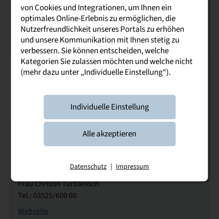
Frau Doreen Egermann
von Cookies und Integrationen, um Ihnen ein
Tel.: 03722 713-4743
optimales Online-Erlebnis zu ermöglichen, die
Nutzerfreundlichkeit unseres Portals zu erhöhen
Webseite
und unsere Kommunikation mit Ihnen stetig zu
Kontakt
verbessern. Sie können entscheiden, welche
Kategorien Sie zulassen möchten und welche nicht
(mehr dazu unter „Individuelle Einstellung“).
Bemerkung:
Vertiefung E-Commerce; Bewerbungen bitte online über
das Bewerbungsformular www.komsa.com
Individuelle Einstellung
1
Ausbildungsplatz
Alle akzeptieren
Neways Electronics Riesa GmbH
Bayern-und-Sachsen-Str. 1
Datenschutz
|
Impressum
01589 Riesa
Frau Christin Turbanisch
Tel.: 03525/600 60
Webseite