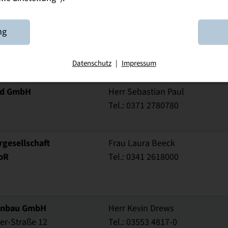
llschaft für
Herr Heiko Schubert
ng
tplanung mbH
Tel.: 0163 8913099
3
Datenschutz
|
Impressum
nd GmbH
Herr Sebastian Paul
Tel.: 0371 2780780
gesellschaft
Frau Laura Beeck
bR
Tel.: 0341 2618000
enbau GmbH
Herr Kevin Drews
er-Straße 12
Tel.: 03553 4817-0