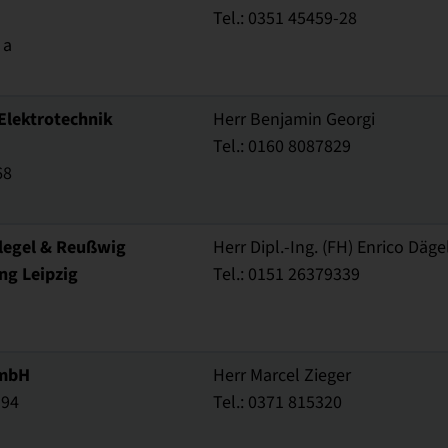
Tel.: 0351 45459-28
 a
Elektrotechnik
Herr Benjamin Georgi
Tel.: 0160 8087829
68
legel & Reußwig
Herr Dipl.-Ing. (FH) Enrico Dä
ng Leipzig
Tel.: 0151 26379339
GmbH
Herr Marcel Zieger
394
Tel.: 0371 815320