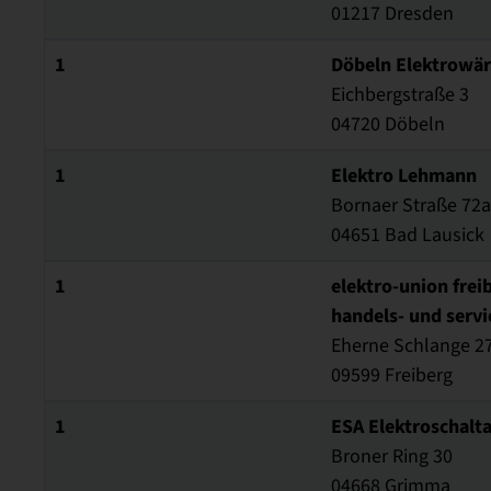
01217 Dresden
1
Döbeln Elektrow
Eichbergstraße 3
04720 Döbeln
1
Elektro Lehmann
Bornaer Straße 72a
04651 Bad Lausick
1
elektro-union frei
handels- und serv
Eherne Schlange 2
09599 Freiberg
1
ESA Elektroschal
Broner Ring 30
04668 Grimma