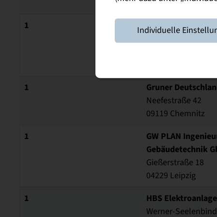
08056 Zwickau
1
GESA Ingenieurgese
Individuelle Einstellu
Technische Gesam
Zwinglistraße 11-1
01277 Dresden
1
Gruner Deutschla
Neefestraße 42
09119 Chemnitz
1
GW PLAN Ingenieur
Gebäudetechnik G
Gießerstraße 18
04229 Leipzig
1
HBS Elektroanlag
Werner-Seelenbind