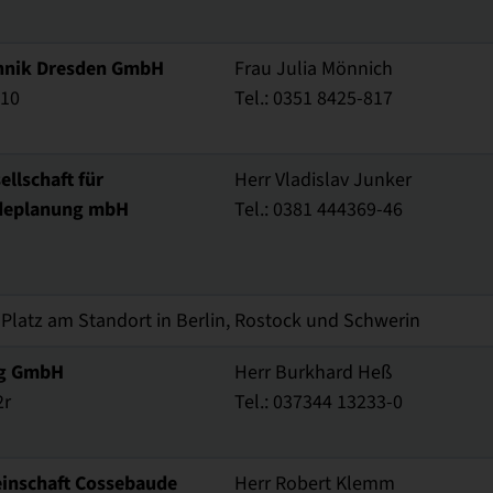
hnik Dresden GmbH
Frau Julia Mönnich
 10
Tel.: 0351 8425-817
ellschaft für
Herr Vladislav Junker
deplanung mbH
Tel.: 0381 444369-46
 Platz am Standort in Berlin, Rostock und Schwerin
ng GmbH
Herr Burkhard Heß
2r
Tel.: 037344 13233-0
inschaft Cossebaude
Herr Robert Klemm