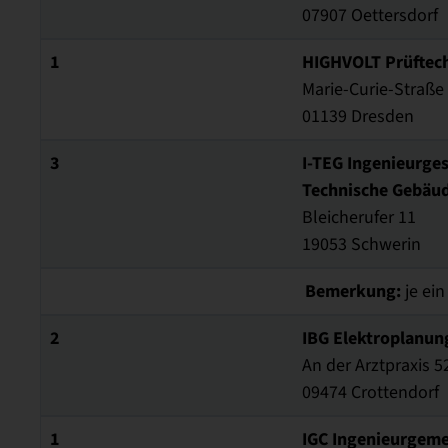
07907 Oettersdorf
1
HIGHVOLT Prüftec
Marie-Curie-Straße
01139 Dresden
3
I-TEG Ingenieurges
Technische Gebäu
Bleicherufer 11
19053 Schwerin
Bemerkung:
je ein
2
IBG Elektroplanu
An der Arztpraxis 5
09474 Crottendorf
1
IGC Ingenieurgeme