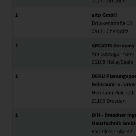
01277 Dresden
1
aitp GmbH
Brückenstraße 13
09111 Chemnitz
1
ARCADIS Germany
Am Leipziger Turm 
06108 Halle/Saale
1
DERU Planungsgesel
Reinraum- u. Umw
Hermann-Reichelt-
01109 Dresden
1
DIH - Dresdner Ing
Haustechnik Gmb
Paradiesstraße 42