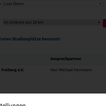
Liste filtern
freien Studienplätze benannt:
Ansprechpartner
Freiberg e.V.
Herr Michael Herrmann
enhaus Arnsdorf
Herr Henrik Fischer
stellungen