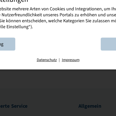
Tel.: 035200 26223
ebsite mehrere Arten von Cookies und Integrationen, um Ih
ie Nutzerfreundlichkeit unseres Portals zu erhöhen und un
R e.V.
Herr Maximilian Neumerkel
. Sie können entscheiden, welche Kategorien Sie zulassen 
Tel.: 037296 3755
le Einstellung“).
ng
Datenschutz
|
Impressum
ierte
Service
Allgemein