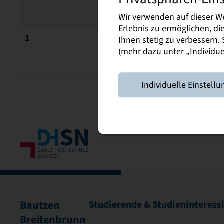
Hufelandstr. 15
01477 Arnsdorf
Wir verwenden auf dieser W
Erlebnis zu ermöglichen, d
1
Verein MITEINANDE
Ihnen stetig zu verbessern
Roßmarkt 5
(mehr dazu unter „Individuel
09366 Stollberg
Individuelle Einstellu
Bautzen
Studierende & Studieninteress
Breitenbrunn