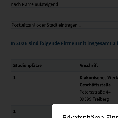
nach Name aufsteigend
In 2026 sind folgende Firmen mit insgesamt 3 
Studienplätze
Anschrift
1
Diakonisches Werk 
Geschäftsstelle
Petersstraße 44
09599 Freiberg
1
Sächsisches Krank
Privatsphären-Ein