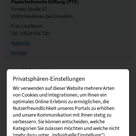
Papiertechnische Stiftung (PTS)
Pirnaer Straße 37
01809 Heidenau (bei Dresden)
Frau Lisa Beyer
Tel.: 03529 551 720
Webseite
Kontakt
1
Ausbildungsplatz
Privatsphären-Einstellungen
PEWO Energietechnik GmbH
Geierswalder Str. 13, GB Neuwiese/Bergen
Wir verwenden auf dieser Website mehrere Arten
von Cookies und Integrationen, um Ihnen ein
02979 Elsterheide
optimales Online-Erlebnis zu ermöglichen, die
Frau Kerstin Haupt
Nutzerfreundlichkeit unseres Portals zu erhöhen
Tel.: 03571 4898 375
und unsere Kommunikation mit Ihnen stetig zu
verbessern. Sie können entscheiden, welche
Webseite
Kategorien Sie zulassen möchten und welche nicht
Kontakt
(mehr dazu unter „Individuelle Einstellung“).