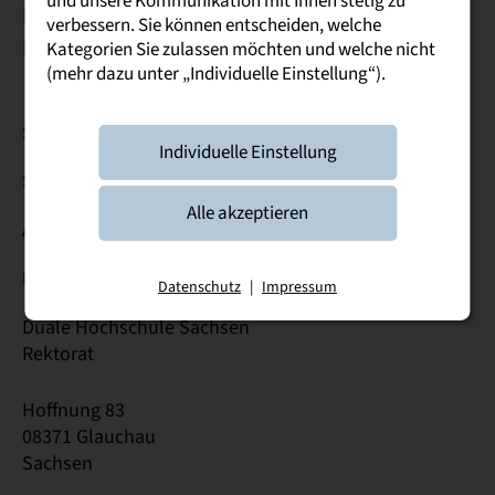
und unsere Kommunikation mit Ihnen stetig zu
Bautzen
Breitenbrunn
Dresden
Glauchau
verbessern. Sie können entscheiden, welche
Leipzig
Riesa
Plauen
Kategorien Sie zulassen möchten und welche nicht
(mehr dazu unter „Individuelle Einstellung“).
Studierende & Studieninteressierte
Individuelle Einstellung
Service
Alle akzeptieren
Allgemein
Kontakt
Datenschutz
|
Impressum
Duale Hochschule Sachsen
Rektorat
Hoffnung 83
08371 Glauchau
Sachsen