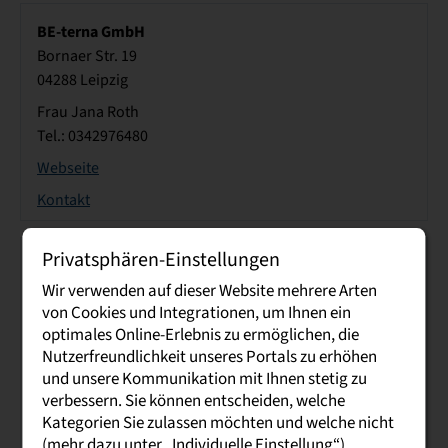
BE-terna GmbH
Bornaer Str. 19
04288 Leipzig
Frau Jana Roth
Tel.: 0342976480
Webseite
Kontakt
Privatsphären-Einstellungen
BGH Edelstahlwerke GmbH
Wir verwenden auf dieser Website mehrere Arten
Am Stahlwerk 1
von Cookies und Integrationen, um Ihnen ein
01705 Freital
optimales Online-Erlebnis zu ermöglichen, die
Herr Niclas Jähn
Nutzerfreundlichkeit unseres Portals zu erhöhen
Tel.: 0351 646 2134
und unsere Kommunikation mit Ihnen stetig zu
verbessern. Sie können entscheiden, welche
Webseite
Kategorien Sie zulassen möchten und welche nicht
Kontakt
(mehr dazu unter „Individuelle Einstellung“).