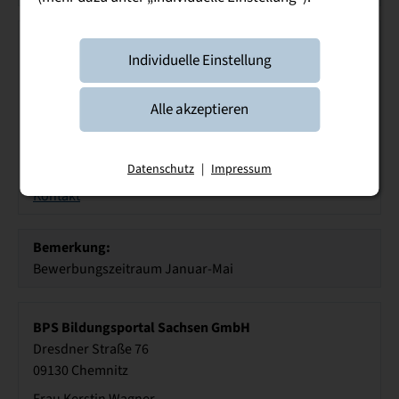
Bike24 GmbH
Individuelle Einstellung
Breitscheidstraße 40
01237 Dresden
Alle akzeptieren
Frau Sarah Hartleb
Tel.: 0351 417497 2773
Webseite
Datenschutz
|
Impressum
Kontakt
Bemerkung:
Bewerbungszeitraum Januar-Mai
BPS Bildungsportal Sachsen GmbH
Dresdner Straße 76
09130 Chemnitz