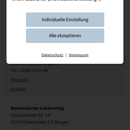
Tel.: 03571 2093-04
Webseite
Individuelle Einstellung
Kontakt
Alle akzeptieren
Wöhlk Baustoffzentrum GmbH
Gewerbepark 20
02692 Großpostwitz OT Ebendörfel
Datenschutz
|
Impressum
Herr Karsten Schöngarth
Tel.: 03591-3727 44
Webseite
Kontakt
Wochenkurier Lokalverlag
Geierswalder Str. 14
02979 Elsterheide/ OT Bergen