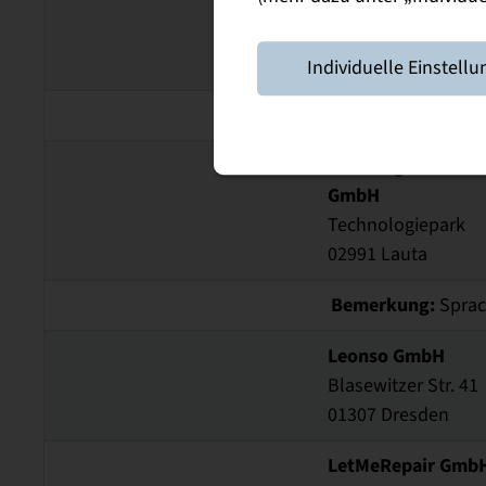
PRM Software AG
Dieselstraße 4
71277 Rutesheim
Individuelle Einstellu
Bemerkung:
Auch 
PLS Programmierb
GmbH
Technologiepark
02991 Lauta
Bemerkung:
Sprac
Leonso GmbH
Blasewitzer Str. 41
01307 Dresden
LetMeRepair Gmb