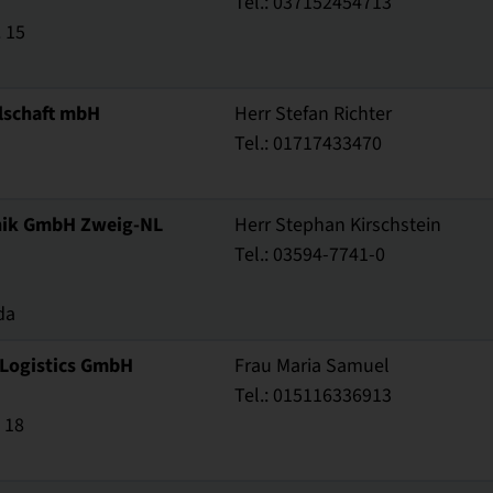
Tel.: 037152454713
 15
lschaft mbH
Herr Stefan Richter
Tel.: 01717433470
nik GmbH Zweig-NL
Herr Stephan Kirschstein
Tel.: 03594-7741-0
da
ogistics GmbH
Frau Maria Samuel
Tel.: 015116336913
 18