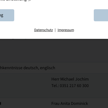
Herr Yves Höppe
Tel.: 07152/99908-0
ng
am Dresdner Standort kann das duale Studium absolviert we
Datenschutz
|
Impressum
are Logik & Systeme
Herr Alexander Görnitz
hkenntnisse deutsch, englisch
Herr Michael Jochim
Tel.: 0351 217 60 300
H
Frau Anita Dominick