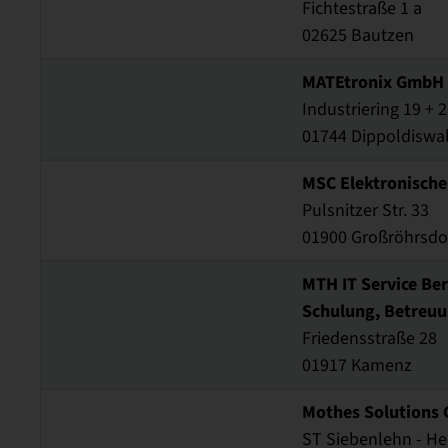
Fichtestraße 1 a
02625 Bautzen
MATEtronix GmbH 
Industriering 19 + 
01744 Dippoldiswa
MSC Elektronisch
Pulsnitzer Str. 33
01900 Großröhrsdo
MTH IT Service Be
Schulung, Betreu
Friedensstraße 28
01917 Kamenz
Mothes Solutions
ST Siebenlehn - He