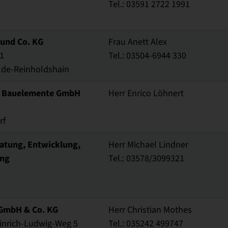
Tel.: 03591 2722 1991
und Co. KG
Frau Anett Alex
21
Tel.: 03504-6944 330
lde-Reinholdshain
e Bauelemente GmbH
Herr Enrico Löhnert
rf
ratung, Entwicklung,
Herr Michael Lindner
ung
Tel.: 03578/3099321
 GmbH & Co. KG
Herr Christian Mothes
inrich-Ludwig-Weg 5
Tel.: 035242 499747