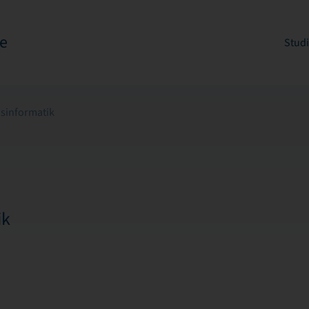
e
Stud
tsinformatik
ik