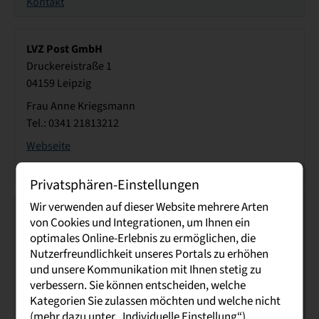
Kontakt
LVZ Post GmbH
Druckereistraße 1
04159 Leipzig
Frau Anne Kriegsmann
Tel.: 0341 21813212
Webseite
Kontakt
Privatsphären-Einstellungen
Wir verwenden auf dieser Website mehrere Arten
Linamar Powertrain GmbH
von Cookies und Integrationen, um Ihnen ein
Sachsenweg 4
optimales Online-Erlebnis zu ermöglichen, die
08451 Crimmitschau
Nutzerfreundlichkeit unseres Portals zu erhöhen
und unsere Kommunikation mit Ihnen stetig zu
Frau Jana Meyer
verbessern. Sie können entscheiden, welche
Tel.: 0176/17045121
Kategorien Sie zulassen möchten und welche nicht
Webseite
(mehr dazu unter „Individuelle Einstellung“).