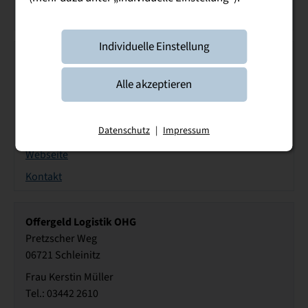
Kontakt
Individuelle Einstellung
Murrelektronik GmbH Werk Stollberg
Bachgasse 3
Alle akzeptieren
09366 Stollberg
Frau Kristin Schreiter
Datenschutz
|
Impressum
Tel.: 037296/503321
Webseite
Kontakt
Offergeld Logistik OHG
Pretzscher Weg
06721 Schleinitz
Frau Kerstin Müller
Tel.: 03442 2610