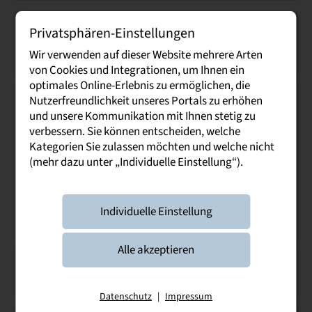
Bemerkung:
Privatsphären-Einstellungen
Einstellungen sind bereits erfolgt, es erfolgt keine
Wir verwenden auf dieser Website mehrere Arten
weitere Ausschreibung für 2026
von Cookies und Integrationen, um Ihnen ein
optimales Online-Erlebnis zu ermöglichen, die
Nutzerfreundlichkeit unseres Portals zu erhöhen
Sparkasse Oberlausitz-Niederschlesien
und unsere Kommunikation mit Ihnen stetig zu
Frauenstr. 21
verbessern. Sie können entscheiden, welche
02763 Zittau
Kategorien Sie zulassen möchten und welche nicht
(mehr dazu unter „Individuelle Einstellung“).
Frau Natalia Śnieżyk
Tel.: 03583/6035437
Webseite
Individuelle Einstellung
Kontakt
Alle akzeptieren
Bemerkung:
Bewerbungszeitraum bis Mai 2027
Datenschutz
|
Impressum