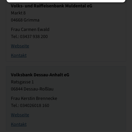
Volks- und Raiffeisenbank Muldental eG
Markt 8
04668 Grimma
Frau Carmen Ewald
Tel.: 03437 938 200
Webseite
Kontakt
Volksbank Dessau-Anhalt eG
Ratsgasse 1
06844 Dessau-Roßlau
Frau Kerstin Brennecke
Tel.: 034026018 160
Webseite
Kontakt